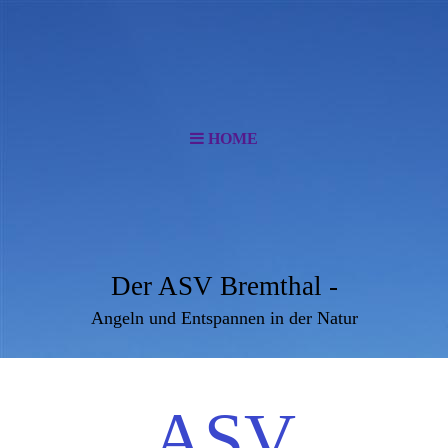
HOME
Der ASV Bremthal -
Angeln und Entspannen in der Natur
ASV